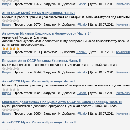
Видео
|
Просмотров:
1265
|
Загрузок:
0
|
Добавил:
-Ribak-
|
Дата:
10.07.2011
|
Коммента
Авто-СССР. Музей Михаила Красинца. Часть I
Михаил Юрьевич Красинец рассказывает об истории и жизни автомузея под открытым
Видео
|
Просмотров:
1070
|
Загрузок:
0
|
Добавил:
-Ribak-
|
Дата:
10.07.2011
|
Коммента
Автомузей Михаила Красинца, в Черноусово ( Часть 1 )
Автомузей Михаила Красинца .
Деревню Черноусово можно занести в книгу рекордов Гинесса по количеству авто на
испытатель, профессионал...
Видео
|
Просмотров:
1911
|
Загрузок:
0
|
Добавил:
-Ribak-
|
Дата:
10.07.2011
|
Коммента
По музею Авто-СССР Михаила Красинца. Часть II
Музей расположен в деревне Черноусово (Тульская область). Май 2010 года.
Видео
|
Просмотров:
1049
|
Загрузок:
0
|
Добавил:
-Ribak-
|
Дата:
10.07.2011
|
Коммента
Авто-СССР. Музей Михаила Красинца. Часть II
Михаил Юрьевич Красинец рассказывает об истории и жизни автомузея под открытым
Видео
|
Просмотров:
1004
|
Загрузок:
0
|
Добавил:
-Ribak-
|
Дата:
10.07.2011
|
Коммента
Краткая видеоэкскурсия по музею Авто-СССР Михаила Красинца. Часть III
Музей расположен в деревне Черноусово (Тульская область). Май 2010 года.
Видео
|
Просмотров:
1068
|
Загрузок:
0
|
Добавил:
-Ribak-
|
Дата:
10.07.2011
|
Коммента
Авто-СССР. Музей Михаила Красинца. Часть III