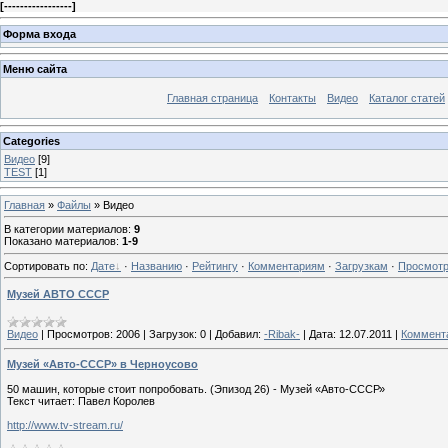
[
-----------------
]
Форма входа
Меню сайта
Главная страница
Контакты
Видео
Каталог статей
Categories
Видео
[9]
TEST
[1]
Главная
»
Файлы
» Видео
В категории материалов
:
9
Показано материалов
:
1-9
Сортировать по
:
Дате
·
Названию
·
Рейтингу
·
Комментариям
·
Загрузкам
·
Просмот
Музей АВТО СССР
Видео
|
Просмотров:
2006
|
Загрузок:
0
|
Добавил:
-Ribak-
|
Дата:
12.07.2011
|
Коммента
Музей «Авто-СССР» в Черноусово
50 машин, которые стоит попробовать. (Эпизод 26) - Музей «Авто-СССР»
Текст читает: Павел Королев
http://www.tv-stream.ru/